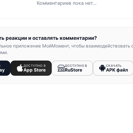
Комментариев пока нет...
ть реакции и оставлять комментарии?
льное приложение МойМомент, чтобы взаимодействовать 
ими.
В
ДОСТУПНО В
ДОСТУПНО В
СКАЧАТЬ
ay
App Store
RuStore
APK файл