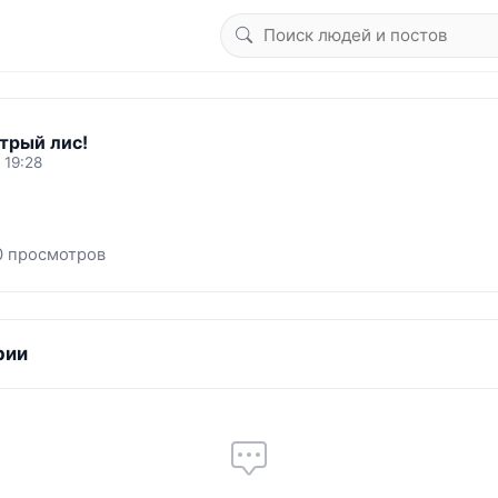
трый лис!
 19:28
0 просмотров
рии