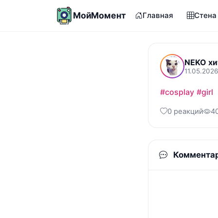
МойМомент
Главная
Стена
NEKO хи
11.05.2026
#cosplay
#girl
0 реакций
4
Коммента