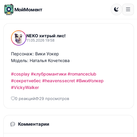
МойМомент
NEKO хитрый лис!
11.05.2026 19:58
Персонаж: Вики Уокер 

Модель: Наталья Кочеткова

#cosplay
#клубромантики
#romanceclub
#секретнебес
#heavenssecret
#ВикиУолкер
#VickyWalker
0 реакций
29 просмотров
Комментарии