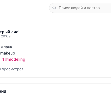
трый лис!
6 20:09
мпанк.

irl
#modeling
0 просмотров
рии