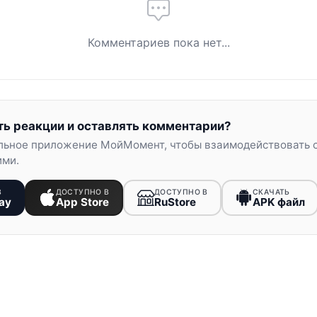
Комментариев пока нет...
ть реакции и оставлять комментарии?
льное приложение МойМомент, чтобы взаимодействовать 
ими.
В
ДОСТУПНО В
ДОСТУПНО В
СКАЧАТЬ
ay
App Store
RuStore
APK файл