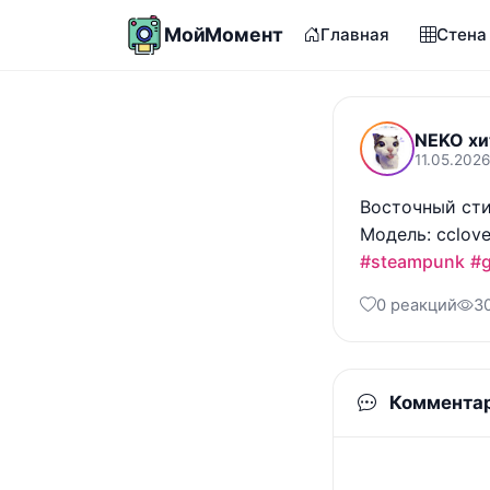
МойМомент
Главная
Стена
NEKO хи
11.05.202
Восточный сти
#steampunk
#g
0 реакций
3
Коммента