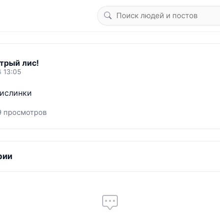
трый лис!
4 13:05
кислинки
9 просмотров
рии