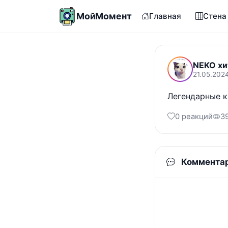
МойМомент
Главная
Стена
NEKO хи
21.05.202
Легендарные 
0 реакций
3
Коммента