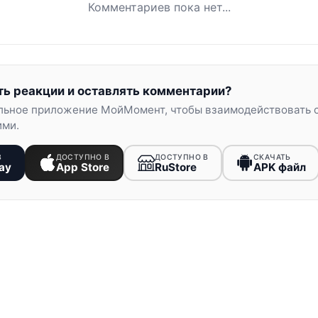
Комментариев пока нет...
ть реакции и оставлять комментарии?
льное приложение МойМомент, чтобы взаимодействовать 
ими.
В
ДОСТУПНО В
ДОСТУПНО В
СКАЧАТЬ
ay
App Store
RuStore
APK файл