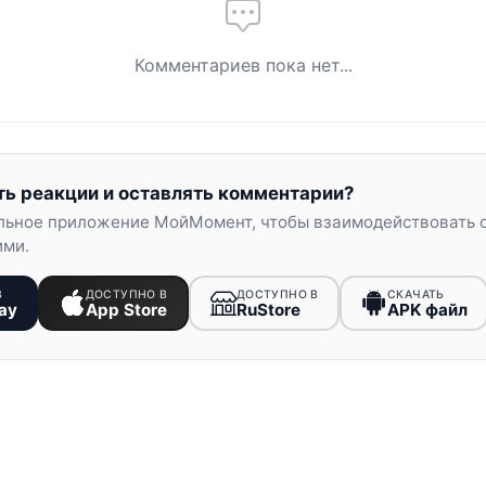
Комментариев пока нет...
ть реакции и оставлять комментарии?
льное приложение МойМомент, чтобы взаимодействовать 
ими.
В
ДОСТУПНО В
ДОСТУПНО В
СКАЧАТЬ
ay
App Store
RuStore
APK файл