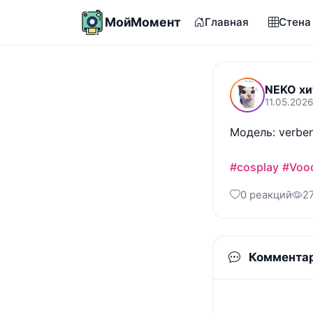
МойМомент
Главная
Стена
NEKO хи
11.05.202
Модель: verbena
#cosplay
#Voo
0 реакций
2
Коммента