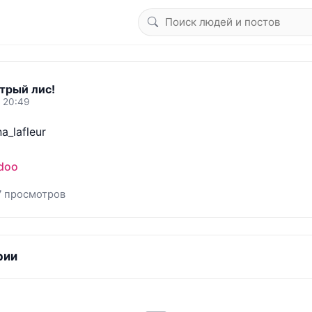
трый лис!
6 20:49
_lafleur

doo
7 просмотров
рии