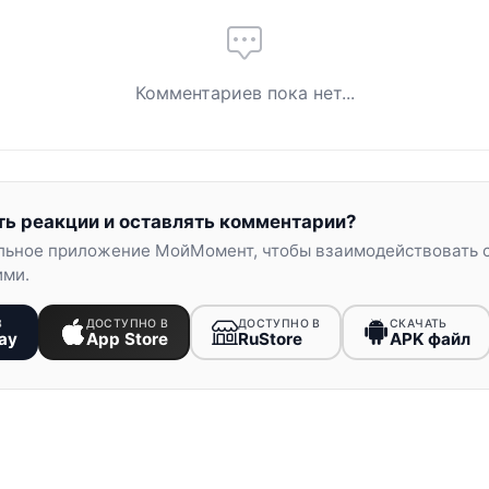
Комментариев пока нет...
ть реакции и оставлять комментарии?
льное приложение МойМомент, чтобы взаимодействовать 
ими.
В
ДОСТУПНО В
ДОСТУПНО В
СКАЧАТЬ
ay
App Store
RuStore
APK файл