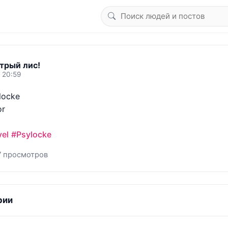
трый лис!
 20:59
ocke 

r

el
#Psylocke
7 просмотров
рии