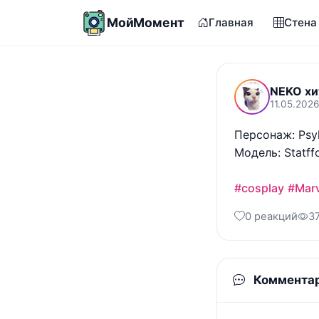
МойМомент
Главная
Стена
NEKO хи
11.05.2026
Персонаж: Psyl
Модель: Statffo
#cosplay
#Marv
0 реакций
3
Коммента