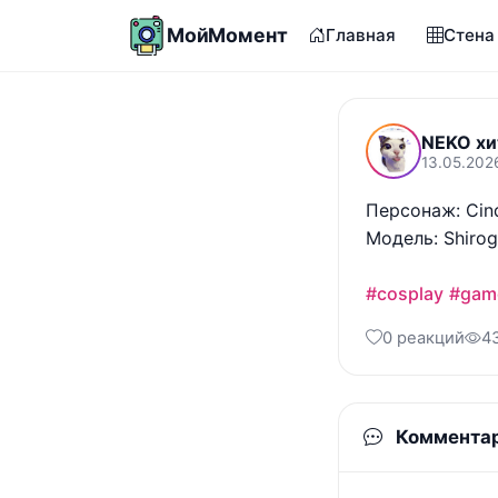
МойМомент
Главная
Стена
NEKO хи
13.05.202
Персонаж: Cin
Модель: Shirog
#cosplay
#gam
0 реакций
4
Коммента