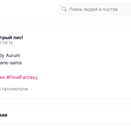
трый лис!
6 09:14
dy Aurum

ane-sama 

es
#FinalFantasy
3 просмотров
рии