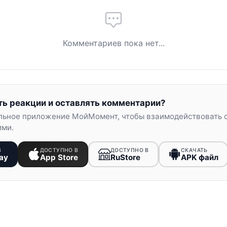
Комментариев пока нет...
ть реакции и оставлять комментарии?
льное приложение МойМомент, чтобы взаимодействовать 
ими.
В
ДОСТУПНО В
ДОСТУПНО В
СКАЧАТЬ
ay
App Store
RuStore
APK файл