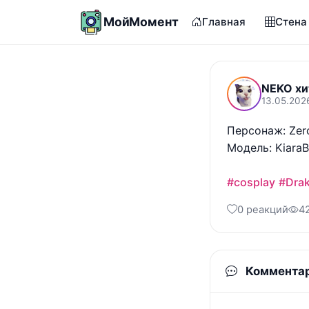
МойМомент
Главная
Стена
NEKO хи
13.05.202
Персонаж: Zero
Модель: KiaraB
#cosplay
#Dra
0 реакций
4
Коммента