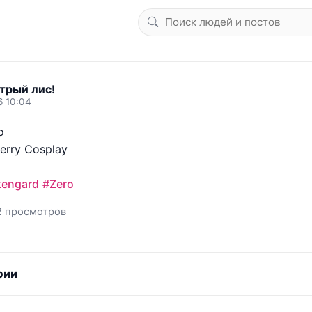
трый лис!
6 10:04


erry Cosplay

kengard
#Zero
2 просмотров
рии