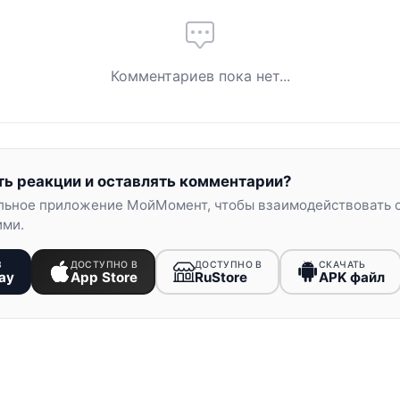
Комментариев пока нет...
ть реакции и оставлять комментарии?
льное приложение МойМомент, чтобы взаимодействовать 
ими.
В
ДОСТУПНО В
ДОСТУПНО В
СКАЧАТЬ
ay
App Store
RuStore
APK файл