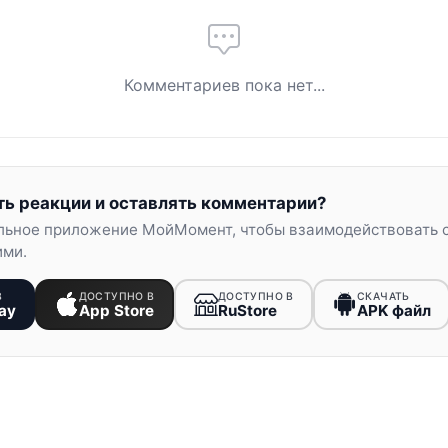
Комментариев пока нет...
ть реакции и оставлять комментарии?
льное приложение МойМомент, чтобы взаимодействовать 
ими.
В
ДОСТУПНО В
ДОСТУПНО В
СКАЧАТЬ
ay
App Store
RuStore
APK файл