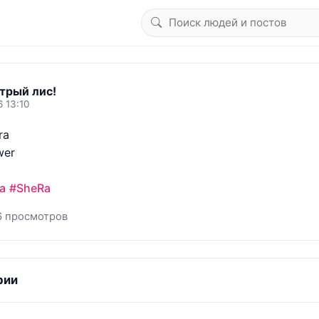
трый лис!
6 13:10
a

er

a
#SheRa
6 просмотров
рии