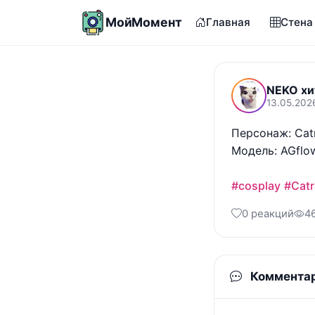
МойМомент
Главная
Стена
NEKO хи
13.05.202
Персонаж: Catr
Модель: AGflow
#cosplay
#Catr
0 реакций
4
Коммента