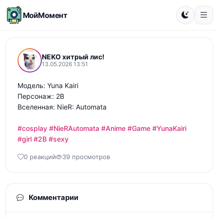
МойМомент
NEKO хитрый лис!
13.05.2026 13:51
Модель: Yuna Kairi 

Персонаж: 2B 

Вселенная: NieR: Automata

#cosplay
#NieRAutomata
#Anime
#Game
#YunaKairi
#girl
#2B
#sexy
0 реакций
39 просмотров
Комментарии