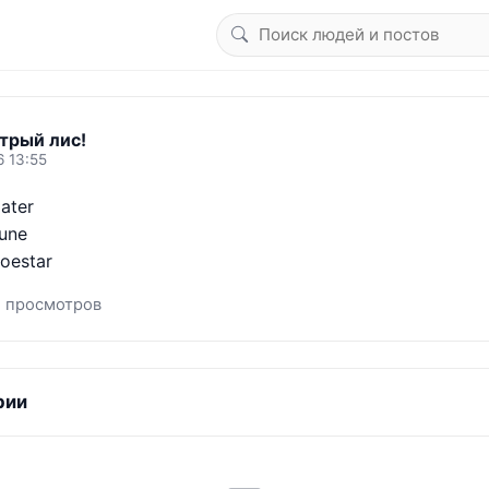
трый лис!
6 13:55
ter

ne 

Joestar
1 просмотров
рии