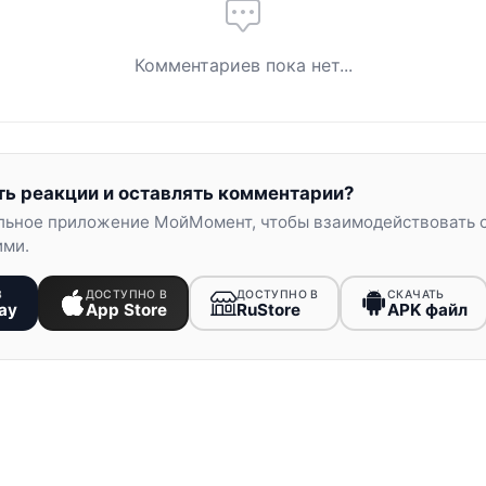
Комментариев пока нет...
ть реакции и оставлять комментарии?
льное приложение МойМомент, чтобы взаимодействовать 
ими.
В
ДОСТУПНО В
ДОСТУПНО В
СКАЧАТЬ
ay
App Store
RuStore
APK файл