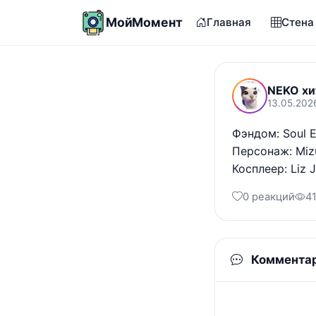
МойМомент
Главная
Стена
NEKO хи
13.05.202
Фэндом: Soul Ea
Персонаж: Mizu
Косплеер: Liz 
0 реакций
4
Коммента