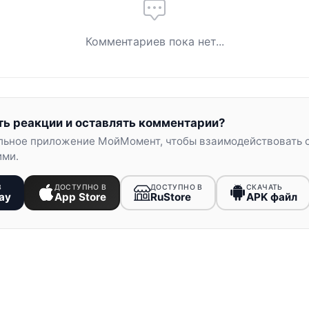
Комментариев пока нет...
ть реакции и оставлять комментарии?
льное приложение МойМомент, чтобы взаимодействовать 
ими.
В
ДОСТУПНО В
ДОСТУПНО В
СКАЧАТЬ
ay
App Store
RuStore
APK файл