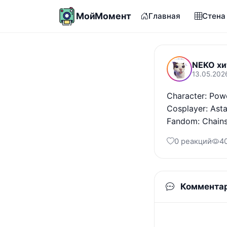
МойМомент
Главная
Стена
NEKO хи
13.05.202
Character: Powe
Cosplayer: Asta
Fandom: Chain
0 реакций
4
Коммента