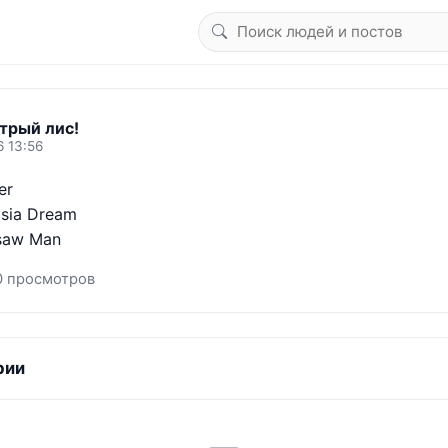
трый лис!
6 13:56
r

sia Dream

saw Man
0 просмотров
рии