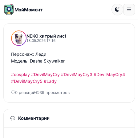
МойМомент
NEKO хитрый лис!
13.05.2026 17:16
Персонаж: Леди 

Модель: Dasha Skywalker 

#cosplay
#DevilMayCry
#DevilMayCry3
#DevilMayCry4
#DevilMayCry5
#Lady
0 реакций
39 просмотров
Комментарии