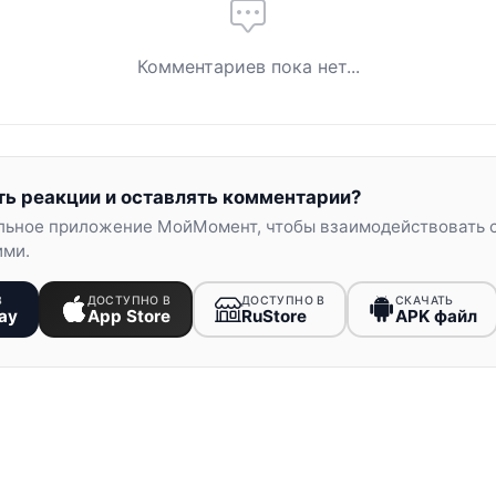
Комментариев пока нет...
ть реакции и оставлять комментарии?
льное приложение МойМомент, чтобы взаимодействовать 
ими.
В
ДОСТУПНО В
ДОСТУПНО В
СКАЧАТЬ
ay
App Store
RuStore
APK файл