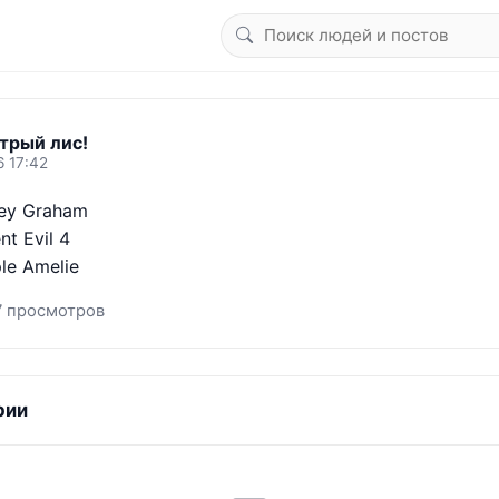
трый лис!
6 17:42
ey Graham

t Evil 4

le Amelie
7 просмотров
рии