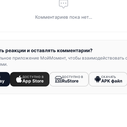
Комментариев пока нет...
ть реакции и оставлять комментарии?
льное приложение МойМомент, чтобы взаимодействовать 
ими.
В
ДОСТУПНО В
ДОСТУПНО В
СКАЧАТЬ
ay
App Store
RuStore
APK файл