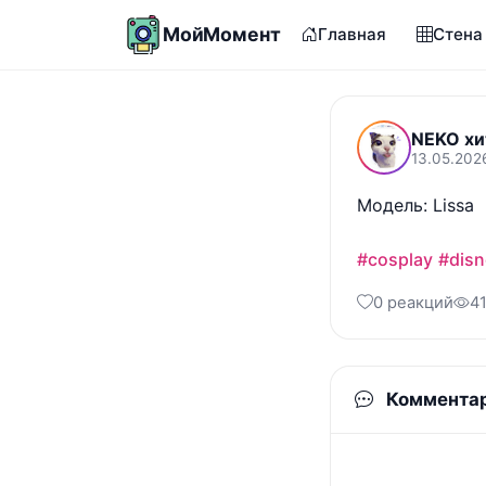
МойМомент
Главная
Стена
NEKO хи
13.05.202
Модель: Lissa

#cosplay
#disn
0 реакций
4
Коммента