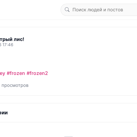
трый лис!
6 17:46
ey
#frozen
#frozen2
1 просмотров
рии