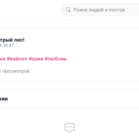
трый лис!
4 18:47
ия
#кейпоп
#азия
#любовь
5 просмотров
рии