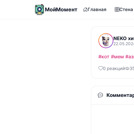
МойМомент
Главная
Стена
NEKO хи
22.05.202
#кот
#мем
#аз
0 реакций
3
Коммента