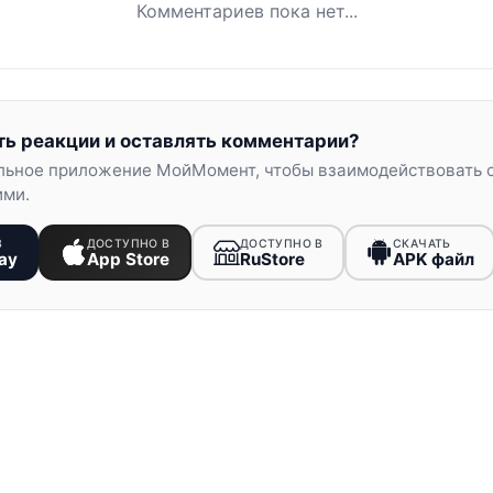
Комментариев пока нет...
ть реакции и оставлять комментарии?
льное приложение МойМомент, чтобы взаимодействовать 
ими.
В
ДОСТУПНО В
ДОСТУПНО В
СКАЧАТЬ
ay
App Store
RuStore
APK файл