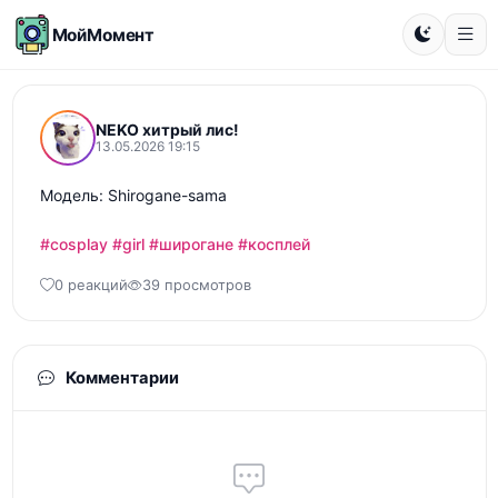
МойМомент
NEKO хитрый лис!
13.05.2026 19:15
Модель: Shirogane-sama

#cosplay
#girl
#широгане
#косплей
0 реакций
39 просмотров
Комментарии