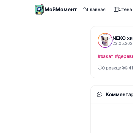
МойМомент
Главная
Стена
NEKO хи
23.05.202
#закат
#дерев
0 реакций
4
Коммента