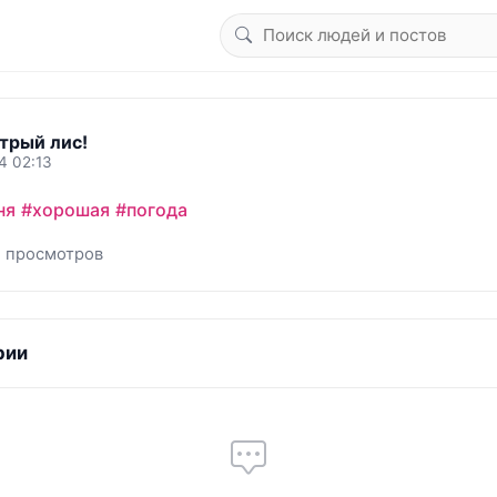
трый лис!
4 02:13
ня
#хорошая
#погода
1 просмотров
рии