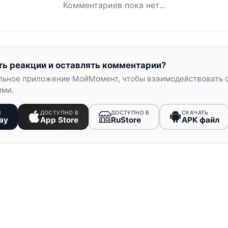
Комментариев пока нет...
ть реакции и оставлять комментарии?
льное приложение МойМомент, чтобы взаимодействовать 
ими.
В
ДОСТУПНО В
ДОСТУПНО В
СКАЧАТЬ
ay
App Store
RuStore
APK файл