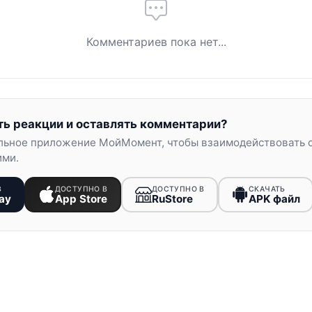
Комментариев пока нет...
ть реакции и оставлять комментарии?
льное приложение МойМомент, чтобы взаимодействовать 
ими.
В
ДОСТУПНО В
ДОСТУПНО В
СКАЧАТЬ
ay
App Store
RuStore
APK файл