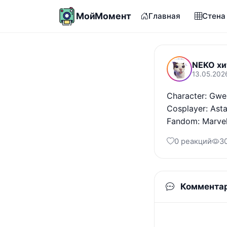
МойМомент
Главная
Стена
NEKO хи
13.05.202
Character: Gwe
Cosplayer: Asta
Fandom: Marve
0 реакций
3
Коммента