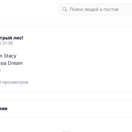
трый лис!
6 21:38
n Stacy

sia Dream

l
0 просмотров
рии