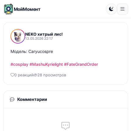
МойМомент
NEKO хитрый лис!
13.05.2026 22:17
Модель: Caryucospre

#cosplay
#MashuKyrielight
#FateGrandOrder
0 реакций
28 просмотров
Комментарии