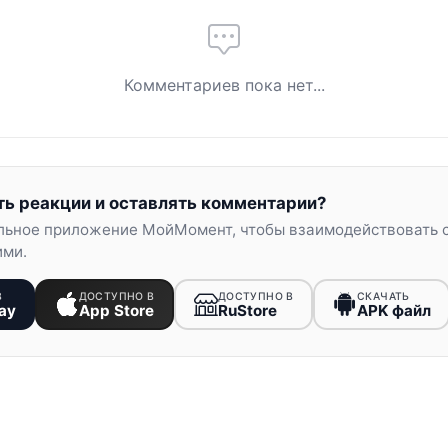
Комментариев пока нет...
ть реакции и оставлять комментарии?
льное приложение МойМомент, чтобы взаимодействовать 
ими.
В
ДОСТУПНО В
ДОСТУПНО В
СКАЧАТЬ
ay
App Store
RuStore
APK файл