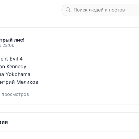
трый лис!
6 23:06
nt Evil 4

n Kennedy

ma Yokohama

митрий Мелихов
1 просмотров
рии