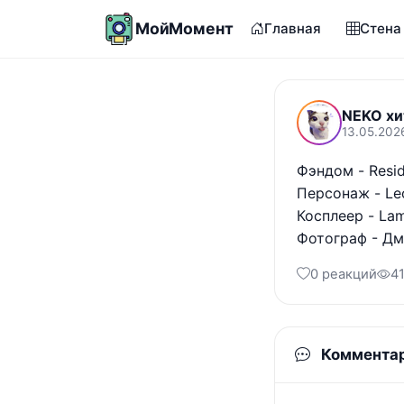
МойМомент
Главная
Стена
NEKO хи
13.05.202
Фэндом - Reside
Персонаж - Leo
Косплеер - La
Фотограф - Д
0 реакций
4
Коммента