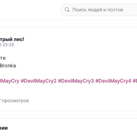
трый лис!
6 23:35
е 

Bronka

ilMayCry
#DevilMayCry2
#DevilMayCry3
#DevilMayCry4
#
7 просмотров
рии