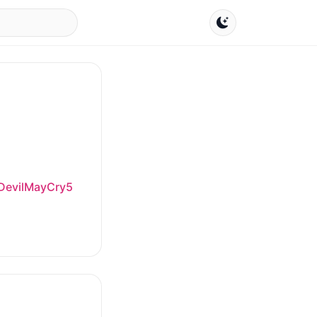
DevilMayCry5