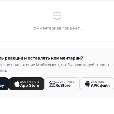
Комментариев пока нет...
ть реакции и оставлять комментарии?
льное приложение МойМомент, чтобы взаимодействовать 
ими.
В
ДОСТУПНО В
ДОСТУПНО В
СКАЧАТЬ
ay
App Store
RuStore
APK файл