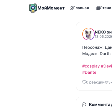
МойМомент
Главная
Стена
NEKO хи
13.05.202
Персонаж: Дант
Модель: Darth 
#cosplay
#Dev
#Dante
0 реакций
3
Коммента