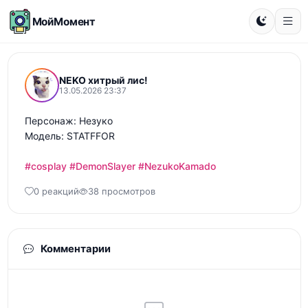
МойМомент
NEKO хитрый лис!
13.05.2026 23:37
Персонаж: Незуко 

Модель: STATFFOR 

#cosplay
#DemonSlayer
#NezukoKamado
0 реакций
38 просмотров
Комментарии