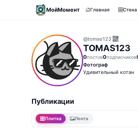
МойМомент
Главная
Стена
@tomas123
TOMAS123
0
0
постов
подписчиков
Фотограф
Удивительный котан
Публикации
Плитка
Лента